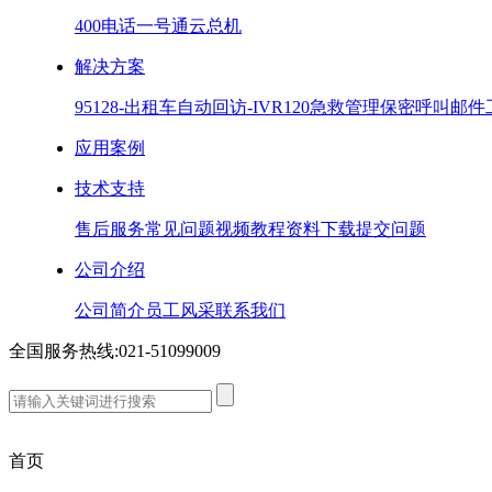
400电话
一号通
云总机
解决方案
95128-出租车
自动回访-IVR
120急救管理
保密呼叫
邮件
应用案例
技术支持
售后服务
常见问题
视频教程
资料下载
提交问题
公司介绍
公司简介
员工风采
联系我们
全国服务热线:
021-51099009
首页