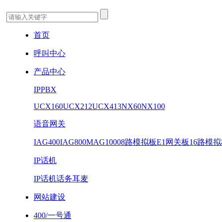
首页
呼叫中心
产品中心
IPPBX
UCX160
UCX212
UCX413
NX60
NX100
语音网关
IAG400
IAG800
MAG1000
8路模拟板
E1网关板
16路模
IP话机
IP话机
话务耳麦
网站建设
400/一号通